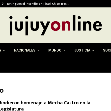
Extinguen el incendio en Tiraxi Chico tras…
A
NACIONALES
MUNDO
JUSTICIA
SOC
ro
Rindieron homenaje a Mecha Castro en la
Legislatura