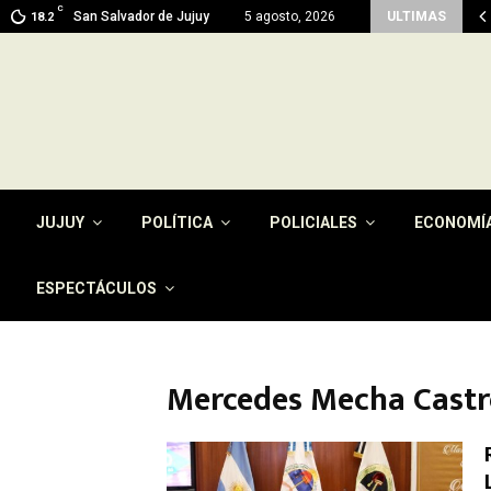
C
ma en Jujuy: prevén máximas de 26…
San Salvador de Jujuy
5 agosto, 2026
ULTIMAS
18.2
JUJUY
POLÍTICA
POLICIALES
ECONOMÍ
ESPECTÁCULOS
Mercedes Mecha Cast