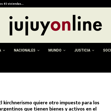
ios 45 viviendas…
Alerta meteorológica e
A
NACIONALES
MUNDO
JUSTICIA
SOC
El kirchnerismo quiere otro impuesto para los
argentinos que tienen bienes y activos en el