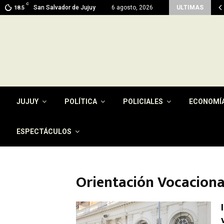
C
men del pago de la tasa por…
San Salvador de Jujuy
6 agosto, 2026
ULTIMAS
18.5
JUJUY
POLÍTICA
POLICIALES
ECONOMÍ
ESPECTÁCULOS
Orientación Vocaciona