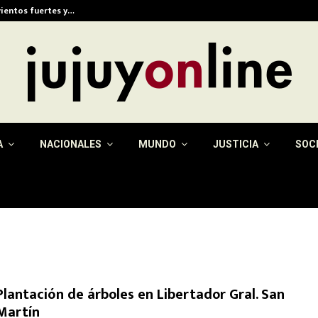
vientos fuertes y…
Eximen del pago de la 
A
NACIONALES
MUNDO
JUSTICIA
SOC
Plantación de árboles en Libertador Gral. San
Martín