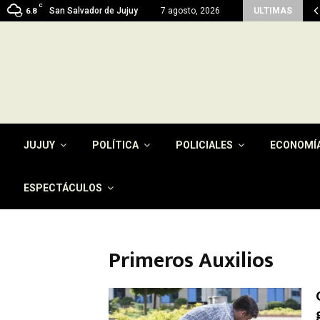
C
men del pago de la tasa por…
San Salvador de Jujuy
7 agosto, 2026
ULTIMAS
6.8
JUJUY
POLÍTICA
POLICIALES
ECONOMÍ
ESPECTÁCULOS
Primeros Auxilios