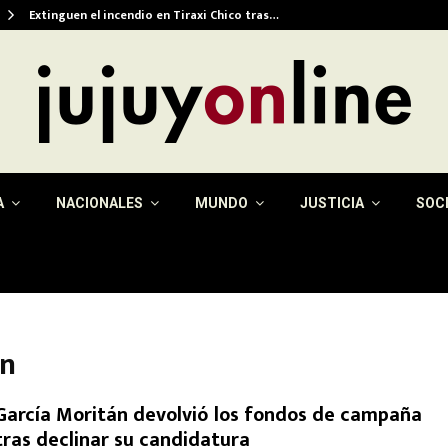
Extinguen el incendio en Tiraxi Chico tras…
A
NACIONALES
MUNDO
JUSTICIA
SOC
án
García Moritán devolvió los fondos de campaña
tras declinar su candidatura