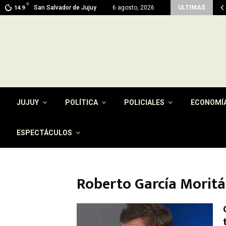
C
ma en Jujuy: prevén máximas de 26…
San Salvador de Jujuy
6 agosto, 2026
ULTIMAS
14.9
JUJUY
POLÍTICA
POLICIALES
ECONOMÍ
ESPECTÁCULOS
Roberto García Morit