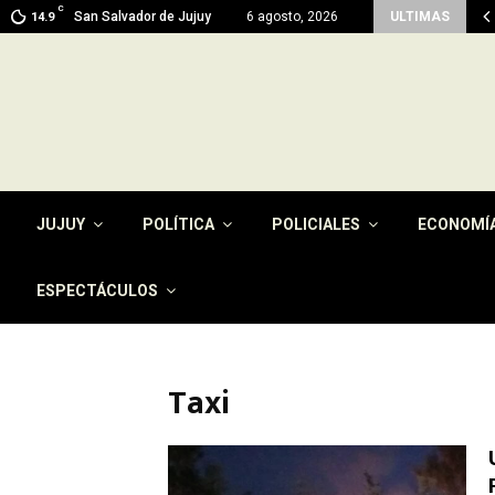
C
ma en Jujuy: prevén máximas de 26…
San Salvador de Jujuy
6 agosto, 2026
ULTIMAS
14.9
JUJUY
POLÍTICA
POLICIALES
ECONOMÍ
ESPECTÁCULOS
Taxi