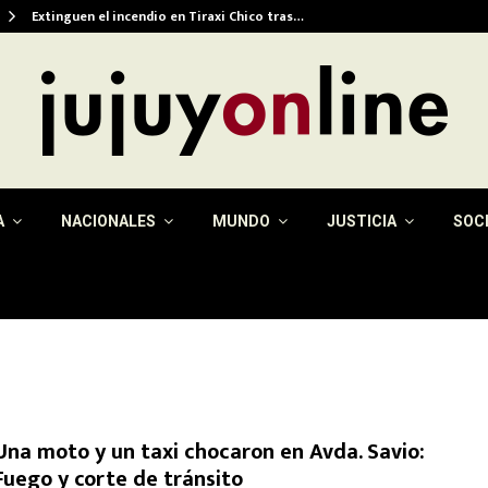
Extinguen el incendio en Tiraxi Chico tras…
A
NACIONALES
MUNDO
JUSTICIA
SOC
Una moto y un taxi chocaron en Avda. Savio:
Fuego y corte de tránsito