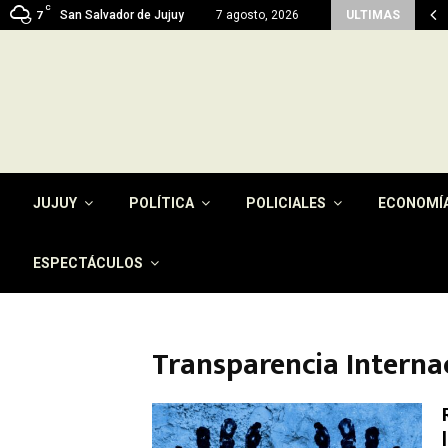
C
n del pago de la tasa por…
San Salvador de Jujuy
7 agosto, 2026
ULTIMAS
7
JUJUY
POLÍTICA
POLICIALES
ECONOMÍ
ESPECTÁCULOS
Transparencia Interna