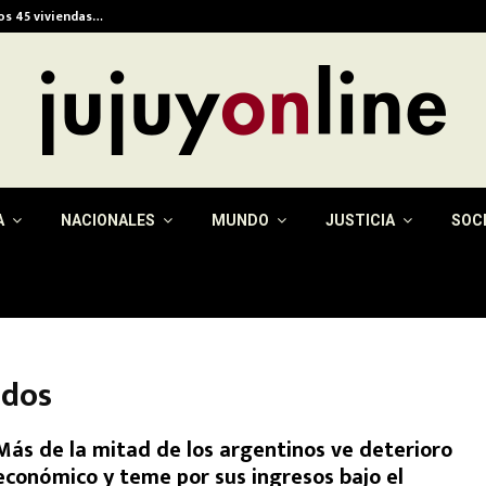
ios 45 viviendas…
Alerta meteorológica e
A
NACIONALES
MUNDO
JUSTICIA
SOC
ados
Más de la mitad de los argentinos ve deterioro
económico y teme por sus ingresos bajo el