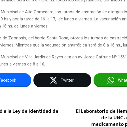
irrábica será de 8 a 15:30 hs. todos los días (sábados, domingos y 
 Municipal de Alto Comedero, los turnos de castración se otorgan lo
9 hs.y por la tarde de 16 a 17, de lunes a viernes. La vacunación ant
 16 hs. de lunes a viernes.
 de Zoonosis, del barrio Santa Rosa, otorga los turnos de castració
 viernes. Mientras que la vacunación antirrábica será de 8 a 16 hs., lu
Municipal de Villa Jardín de Reyes cita en av. Jorge Cafrune Nº 1561,
unes a viernes de 8 a 16.
Facebook
Twitter
Wha
ió a la Ley de Identidad de
El Laboratorio de He
de la UNC 
medicamento pa