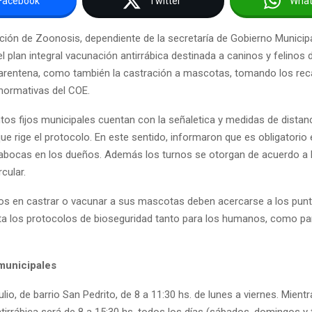
Facebook
Twitter
Wha
cción de Zoonosis, dependiente de la secretaría de Gobierno Municip
l plan integral vacunación antirrábica destinada a caninos y felinos 
arentena, como también la castración a mascotas, tomando los re
 normativas del COE.
tos fijos municipales cuentan con la señaletica y medidas de distan
ue rige el protocolo. En este sentido, informaron que es obligatorio 
pabocas en los dueños. Además los turnos se otorgan de acuerdo a 
cular.
os en castrar o vacunar a sus mascotas deben acercarse a los punto
ta los protocolos de bioseguridad tanto para los humanos, como pa
 municipales
Julio, de barrio San Pedrito, de 8 a 11:30 hs. de lunes a viernes. Mient