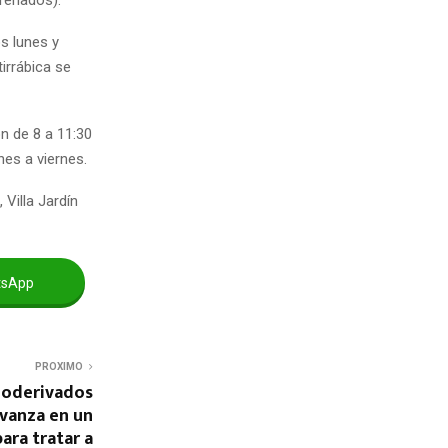
feriados).
s lunes y
irrábica se
n de 8 a 11:30
nes a viernes.
 Villa Jardín
tsApp
PROXIMO
moderivados
avanza en un
ra tratar a