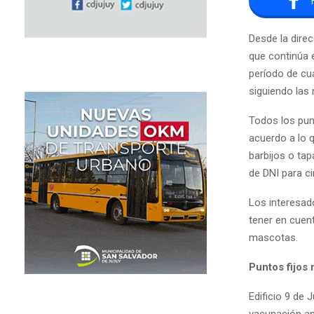
Desde la dire
que continúa e
período de cu
siguiendo las
Todos los pun
acuerdo a lo q
barbijos o ta
de DNI para cir
Los interesad
tener en cuen
mascotas.
Puntos fijos
Edificio 9 de 