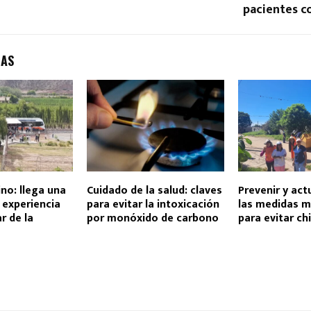
pacientes c
DAS
ino: llega una
Cuidado de la salud: claves
Prevenir y act
 experiencia
para evitar la intoxicación
las medidas m
r de la
por monóxido de carbono
para evitar c