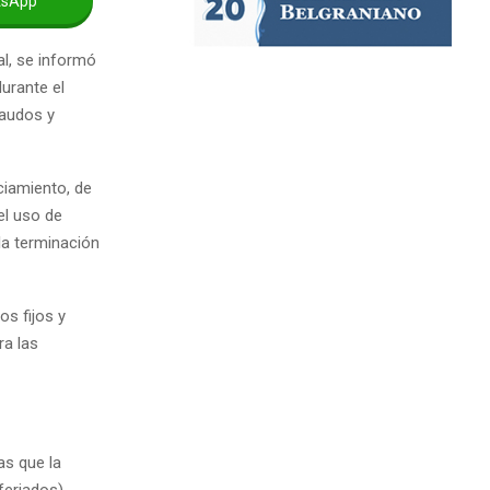
tsApp
al, se informó
durante el
caudos y
ciamiento, de
el uso de
la terminación
s fijos y
ra las
ras que la