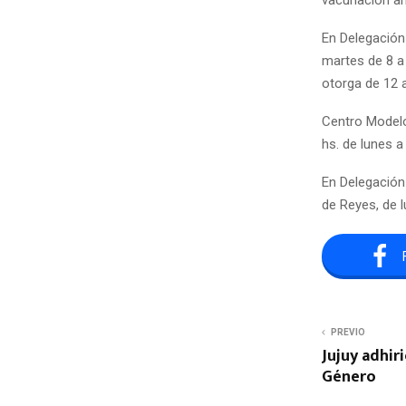
vacunación ant
En Delegación
martes de 8 a 
otorga de 12 a
Centro Modelo
hs. de lunes a
En Delegación 
de Reyes, de l
PREVIO
Jujuy adhir
Género