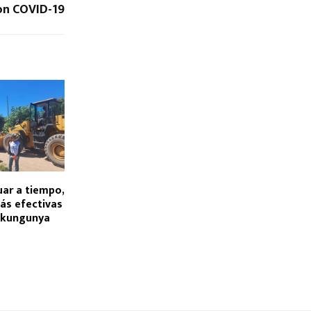
on COVID-19
uar a tiempo,
ás efectivas
hikungunya