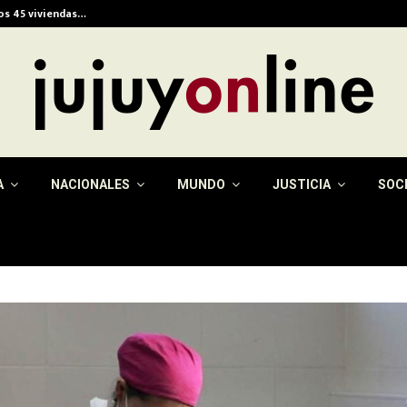
ios 45 viviendas…
Alerta meteorológica e
A
NACIONALES
MUNDO
JUSTICIA
SOC