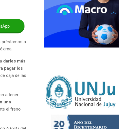
tsApp
s préstamos a
róxima.
ra
darles más
a pagar los
de caja de las
on a tener
on una
te el freno
ión A 6937 del