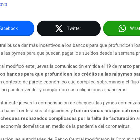
2020
Facebook
Twitter
Wha
ral busca dar más incentivos a los bancos para que profundicen lo
 a las pymes para que puedan pagar los sueldos desde la semana p
ral modificó este jueves la comunicación emitida el 19 de marzo pa
 los bancos para que profundicen los créditos a las mipymes par
un contexto de parete económico que complica sobremanera el flujo 
no pueden vender y cumplir con sus obligaciones financieras.
ntar este jueves la compensación de cheques, las pymes comenzar
a hacer frente a sus obligaciones y
fueron varias los que sufrier
cheques rechazados complicadas por la falta de facturación
an
a economía doméstica en medio de la pandemia del coronavirus.
ituación las autoridades del Banco Central modificaron la Comunicac