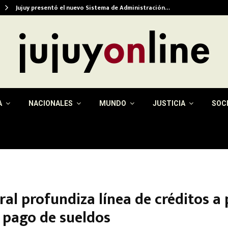
Jujuy presentó el nuevo Sistema de Administración…
A
NACIONALES
MUNDO
JUSTICIA
SOC
ral profundiza línea de créditos 
l pago de sueldos