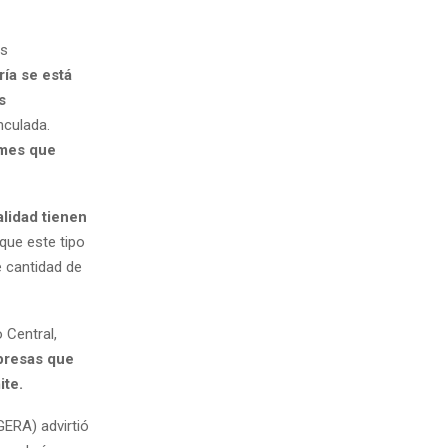
us
ría se está
s
nculada.
ymes que
alidad tienen
que este tipo
e cantidad de
 Central,
presas que
ite.
GERA) advirtió