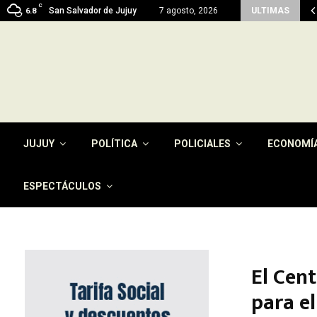
C
men del pago de la tasa por…
San Salvador de Jujuy
7 agosto, 2026
ULTIMAS
6.8
JUJUY
POLÍTICA
POLICIALES
ECONOMÍ
ESPECTÁCULOS
El Cent
para e