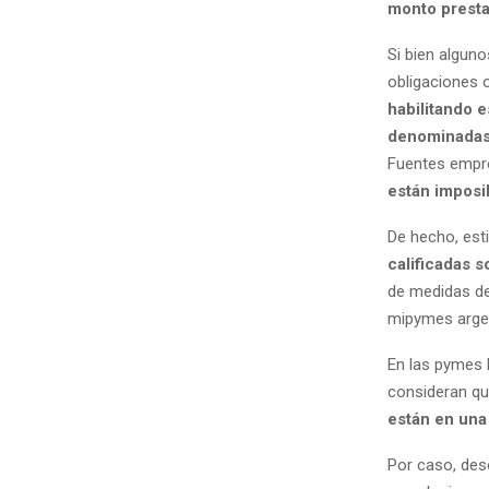
monto presta
Si bien algun
obligaciones
habilitando 
denominadas
Fuentes empre
están imposib
De hecho, est
calificadas 
de medidas de 
mipymes arge
En las pymes 
consideran qu
están en una 
Por caso, des