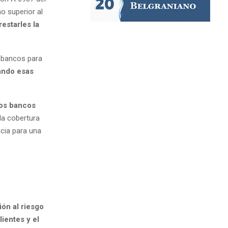
o superior al
estarles la
 bancos para
uando esas
los bancos
la cobertura
ncia para una
ión al riesgo
ientes y el