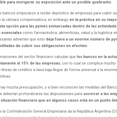
ble para morigerar su exposición ante un posible quebranto.
os bancos empezaron a recibir depósitos de empresas para cubrir s
 o la cámara compensadora, en embargo
en la práctica en su mayo
esta opción para las pymes enmarcadas dentro de las actividade
 esenciales
como farmacéutica, alimenticias, salud y la logística vi
sarias advierten que esto
deja fuera a un enorme número de p
ilitadas de cubrir sus obligaciones en efectivo.
imaciones del sector financiero calculan que
los bancos en la actu
solamente al 15% de las empresas
, con lo cual se complica mucho 
líneas de créditos a tasa baja llegue de forma universal a la enorm
ntinas.
hay mucha preocupación, y si bien reconocen las medidas del Banco
e deberían profundizarse las disposiciones para
socorrer a las em
situación financiera que en algunos casos esta en un punto lím
e la Confederación General Empresaria da la República Argentina (C