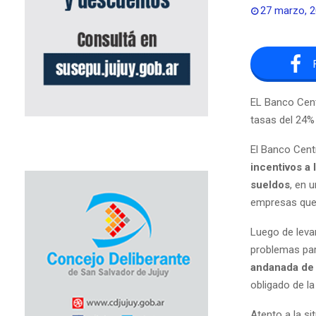
27 marzo, 
EL Banco Cent
tasas del 24%
El Banco Cent
incentivos a
sueldos
, en 
empresas que 
Luego de leva
problemas par
andanada de 
obligado de l
Atento a la s