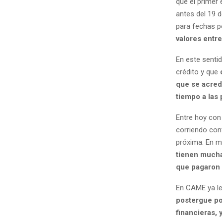
que el primer 
antes del 19 
para fechas p
valores entr
En este sent
crédito y que
que se acredi
tiempo a las 
Entre hoy con
corriendo cont
próxima. En m
tienen mucha
que pagaron 
En CAME ya le
postergue po
financieras, 