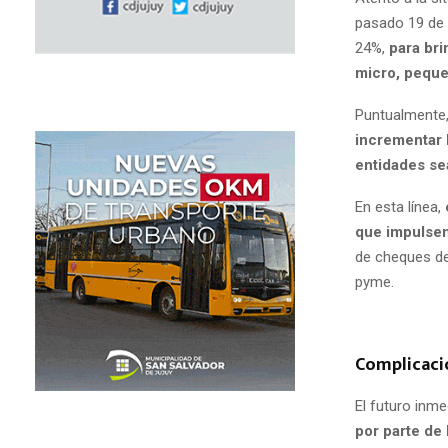
pasado 19 de m
24%,
para bri
micro, pequ
Puntualmente,
incrementar 
entidades se
En esta línea,
que impulsen
de cheques de 
pyme.
Complicaci
El futuro inm
por parte de