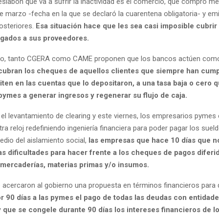
eslabón que va a sufrir la inactividad es el comercio, que compró m
de marzo -fecha en la que se declaró la cuarentena obligatoria- y em
osteriores.
Esa situación hace que les sea casi imposible cubrir
egados a sus proveedores.
ido, tanto CGERA como CAME proponen que los bancos actúen com
cubran los cheques de aquellos clientes que siempre han cump
ten en las cuentas que lo depositaron, a una tasa baja o cero q
pymes a generar ingresos y regenerar su flujo de caja.
 el levantamiento de clearing y este viernes, los empresarios pymes
ra reloj redefiniendo ingeniería financiera para poder pagar los sue
edio del aislamiento social,
las empresas que hace 10 días que n
s dificultades para hacer frente a los cheques de pagos diferi
mercaderías, materias primas y/o insumos.
 acercaron al gobierno una propuesta en términos financieros para
r 90 días a las pymes el pago de todas las deudas con entidad
y que se congele durante 90 días los intereses financieros de l