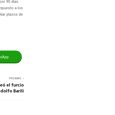
por 90 días
mpuesto a los
liar plazos de
tsApp
PROXIMO
eó el furcio
dolfo Barili