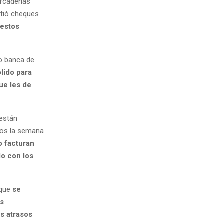
ercaderías
itió cheques
 estos
o banca de
lido para
ue les de
 están
ldos la semana
o facturan
do con los
 que
se
es
os atrasos