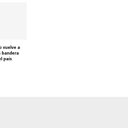
o vuelve a
a bandera
l país