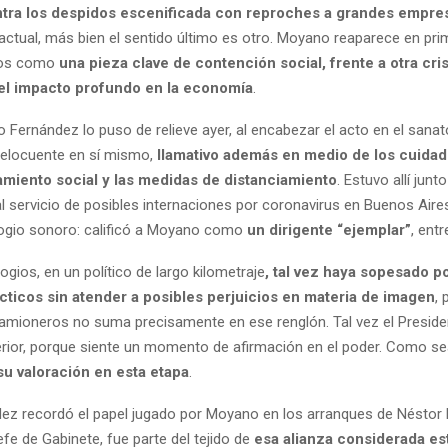
tra los despidos escenificada con reproches a grandes empre
actual, más bien el sentido último es otro. Moyano reaparece en prim
ivos como
una pieza clave de contención social, frente a otra crisi
 el impacto profundo en la economía
.
o Fernández lo puso de relieve ayer, al encabezar el acto en el sanat
elocuente en sí mismo,
llamativo además en medio de los cuida
amiento social y las medidas de distanciamiento
. Estuvo allí junto
al servicio de posibles internaciones por coronavirus en Buenos Air
logio sonoro: calificó a Moyano como
un dirigente “ejemplar”
, ent
elogios, en un político de largo kilometraje
, tal vez haya sopesado p
cticos sin atender a posibles perjuicios en materia de imagen
, 
camioneros no suma precisamente en ese renglón. Tal vez el Presid
erior, porque siente un momento de afirmación en el poder. Como s
 su valoración en esta etapa
.
ez recordó el papel jugado por Moyano en los arranques de Néstor K
e de Gabinete, fue parte del tejido de
esa alianza considerada es