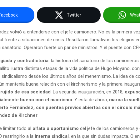
Facebook
Twitter
Wha
ndez volvió a entenderse con el jefe camionero. No es la primera vez
al frente a situaciones de crisis. Resultaron llamativos los elogios e
 sanatorio. Operaron fuerte un par de ministros. Y el puente con CF
egiada y contradictoria:
la historia del sanatorio de los camioneros 
llito ilustra distintas etapas de la vida política de Hugo Moyano, c
l sindicalismo desde los últimos años del menemismo. La idea de co
n mantenía buena relación con el kirchnerismo y la primera inaugu
crujido de esa sociedad
. La segunda inauguración, en 2018,
expuso
icialmente bueno con el macrismo
. Y esta de ahora,
marca la vuel
erto Fernández, con puentes previos abiertos con el círculo m
ández de Kirchner
.
e limitar todo al
olfato u oportunismo
del jefe de los camioneros y
O restringirlo a la
interna sindical
, en la que sin dudas impacta. O e