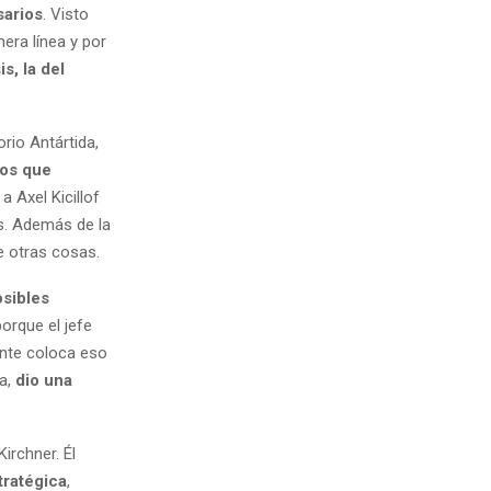
sarios
. Visto
era línea y por
s, la del
orio Antártida,
dos que
 a Axel Kicillof
es. Además de la
re otras cosas.
osibles
porque el jefe
ente coloca eso
ea,
dio una
irchner. Él
tratégica
,