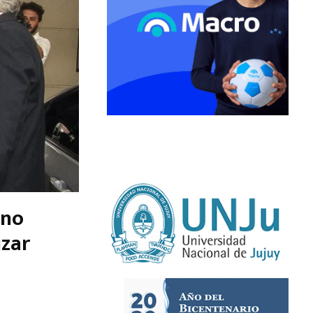
ano
izar