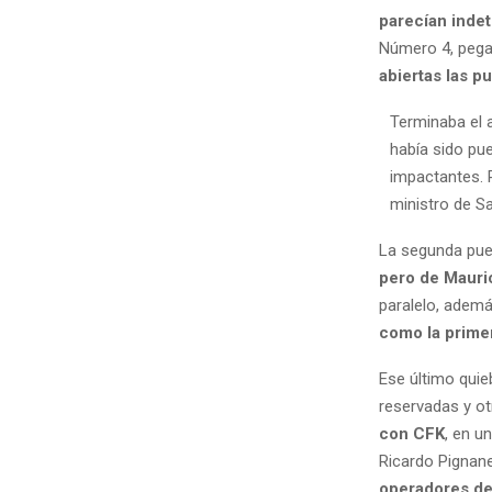
parecían indet
Número 4, pega
abiertas las p
Terminaba el 
había sido pu
impactantes.
ministro de S
La segunda pue
pero de Mauri
paralelo, además
como la prime
Ese último qui
reservadas y ot
con CFK
, en u
Ricardo Pignanel
operadores d