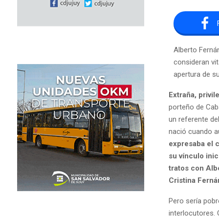
Alberto Ferná
consideran vit
apertura de su
Extraña, privil
porteño de Caba
un referente de
nació cuando aú
expresaba el 
su vínculo in
tratos con Alb
Cristina Fern
Pero sería pobr
interlocutores. 