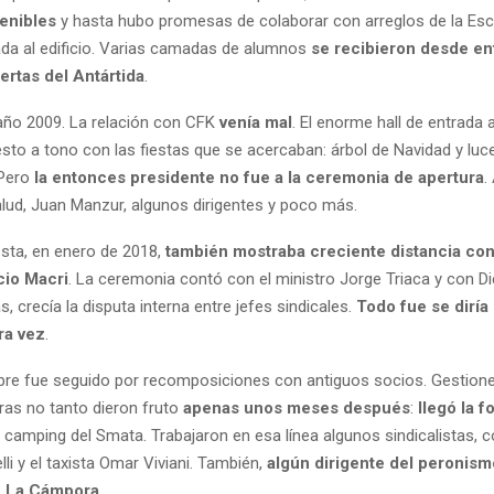
enibles
y hasta hubo promesas de colaborar con arreglos de la Es
da al edificio. Varias camadas de alumnos
se recibieron desde en
uertas del Antártida
.
año 2009. La relación con CFK
venía mal
. El enorme hall de entrada 
esto a tono con las fiestas que se acercaban: árbol de Navidad y luc
 Pero
la entonces presidente no fue a la ceremonia de apertura
.
alud, Juan Manzur, algunos dirigentes y poco más.
sta, en enero de 2018,
también mostraba creciente distancia con
cio Macri
. La ceremonia contó con el ministro Jorge Triaca y con Die
, crecía la disputa interna entre jefes sindicales.
Todo fue se diría
ra vez
.
ebre fue seguido por recomposiciones con antiguos socios. Gestio
ras no tanto dieron fruto
apenas unos meses después
:
llegó la 
n camping del Smata. Trabajaron en esa línea algunos sindicalistas, c
li y el taxista Omar Viviani. También,
algún dirigente del peronism
e La Cámpora
.