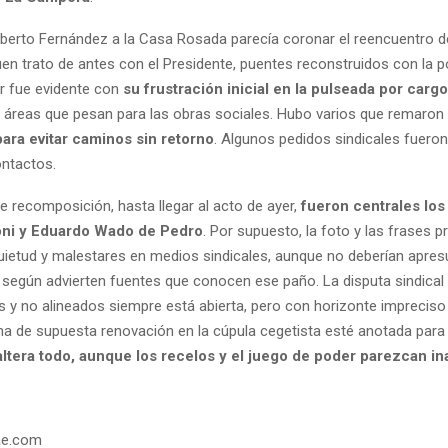
lberto Fernández a la Casa Rosada parecía coronar el reencuentro 
uen trato de antes con el Presidente, puentes reconstruidos con la p
r fue evidente con
su frustración inicial en la pulseada por carg
 áreas que pesan para las obras sociales. Hubo varios que remaron e
para evitar caminos sin retorno
. Algunos pedidos sindicales fueron
ontactos.
de recomposición, hasta llegar al acto de ayer,
fueron centrales los
oni y Eduardo Wado de Pedro
. Por supuesto, la foto y las frases p
uietud y malestares en medios sindicales, aunque no deberían apres
 según advierten fuentes que conocen ese paño. La disputa sindical
s y no alineados siempre está abierta, pero con horizonte impreciso 
ha de supuesta renovación en la cúpula cegetista esté anotada par
altera todo, aunque los recelos y el juego de poder parezcan i
ae.com