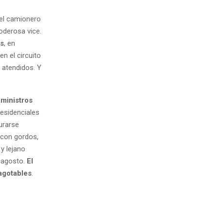
del camionero
oderosa vice.
os
, en
n el circuito
 atendidos. Y
 ministros
residenciales
urarse
 con gordos,
y lejano
a agosto.
El
nagotables
.