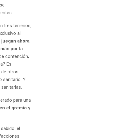
 se
rentes.
n tres terrenos,
xclusivo al
s
juegan ahora
emás por la
 de contención,
ta? Es
 de otros
 sanitario. Y
sanitarias.
sperado para una
en el gremio y
 sabido: el
efacciones