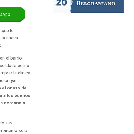
tsApp
 que lo
n la nueva
K.
.
en el barrio
onsolidado como
mprar la clínica
ración
ya
 el ocaso de
ta a los buenos
ás cercano a
 de sus
nmarcarlo sólo