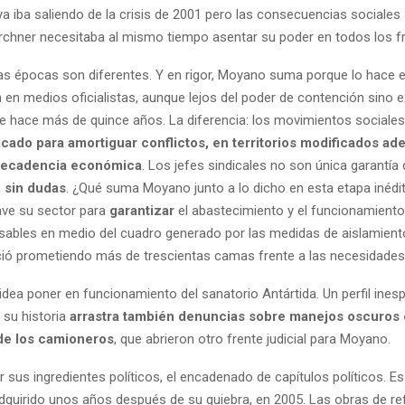
ya iba saliendo de la crisis de 2001 pero las consecuencias sociales
rchner necesitaba al mismo tiempo asentar su poder en todos los f
as épocas son diferentes. Y en rigor, Moyano suma porque lo hace e
en medios oficialistas, aunque lejos del poder de contención sino e
e hace más de quince años. La diferencia: los movimientos sociale
cado para amortiguar conflictos, en territorios modificados ad
decadencia económica
. Los jefes sindicales no son única garantía
 sin dudas
. ¿Qué suma Moyano junto a lo dicho en esta etapa inédi
ave su sector para
garantizar
el abastecimiento y el funcionamiento
sables en medio del cuadro generado por las medidas de aislamiento
ió prometiendo más de trescientas camas frente a las necesidades 
idea poner en funcionamiento del sanatorio Antártida. Un perfil ine
 su historia
arrastra también denuncias sobre manejos oscuros 
 de los camioneros
, que abrieron otro frente judicial para Moyano.
r sus ingredientes políticos, el encadenado de capítulos políticos. Es
dquirido unos años después de su quiebra, en 2005. Las obras de r