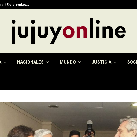
ios 45 viviendas…
Alerta meteorológica e
A
NACIONALES
MUNDO
JUSTICIA
SOC