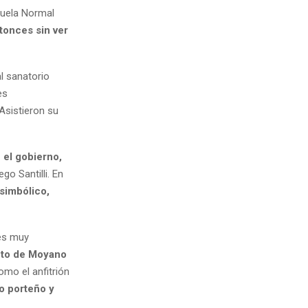
cuela Normal
tonces sin ver
al sanatorio
es
 Asistieron su
 el gobierno,
go Santilli. En
 simbólico,
nes muy
foto de Moyano
omo el anfitrión
o porteño y