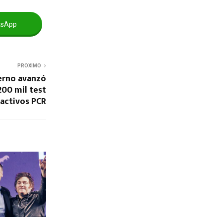
tsApp
PROXIMO
ierno avanzó
200 mil test
eactivos PCR