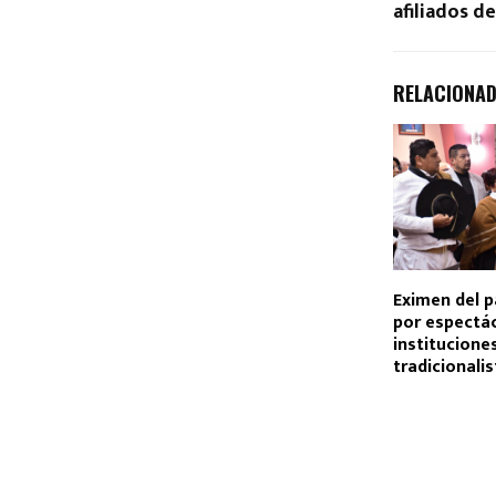
afiliados d
RELACIONA
Eximen del p
por espectá
institucione
tradicionali