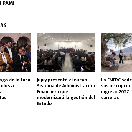
el PAMI
DAS
ago de la tasa
Jujuy presentó el nuevo
La ENERC sed
culos a
Sistema de Administración
sus inscripcio
s
Financiera que
ingreso 2027 
stas
modernizará la gestión del
carreras
Estado