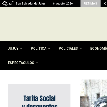
C
en del pago de la tasa por…
San Salvador de Jujuy
6 agosto, 2026
ULTIMAS
12
JUJUY
POLÍTICA
POLICIALES
ECONOMÍ
ESPECTÁCULOS