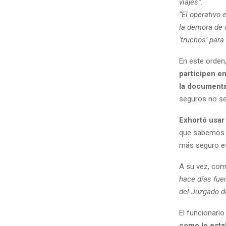
viajes”.
“El operativo 
la demora de 
‘truchos’ para
En este orden
participen e
la document
seguros no se
Exhortó usar
que sabemos q
más seguro es 
A su vez, co
hace días fue
del Juzgado d
El funcionari
como lo esta