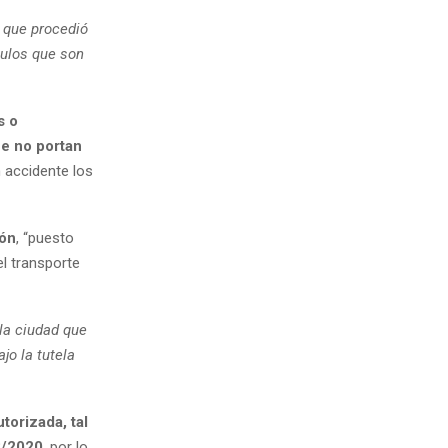
l que procedió
culos que son
s o
ue no portan
n accidente los
ión
, “puesto
l transporte
la ciudad que
jo la tutela
torizada, tal
8/2020
, por lo