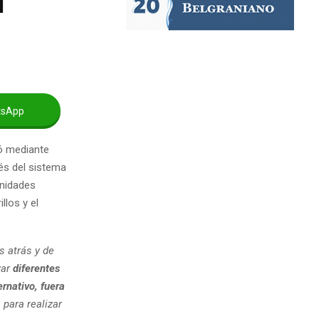
l
tsApp
ió mediante
és del sistema
unidades
llos y el
s atrás y de
zar
diferentes
rnativo, fuera
para realizar