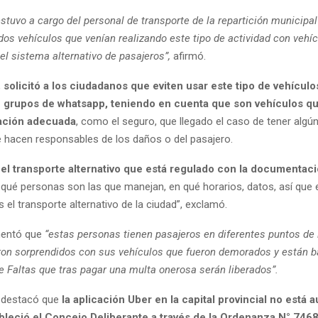
estuvo a cargo del personal de transporte de la repartición municipa
dos vehículos que venían realizando este tipo de actividad con vehí
 el sistema alternativo de pasajeros”,
afirmó.
,
solicitó a los ciudadanos que eviten usar este tipo de vehículo
n grupos de whatsapp, teniendo en cuenta que son vehículos q
ación adecuada
, como el seguro, que llegado el caso de tener algú
 hacen responsables de los daños o del pasajero.
 el transporte alternativo que está regulado con la documentac
ué personas son las que manejan, en qué horarios, datos, así que e
el transporte alternativo de la ciudad”, exclamó.
mentó que
“estas personas tienen pasajeros en diferentes puntos de 
ron sorprendidos con sus vehículos que fueron demorados y están ba
e Faltas que tras pagar una multa onerosa serán liberados”.
o destacó que
la aplicación Uber en la capital provincial
no está au
bleció el Concejo Deliberante a través de la Ordenanza N° 746