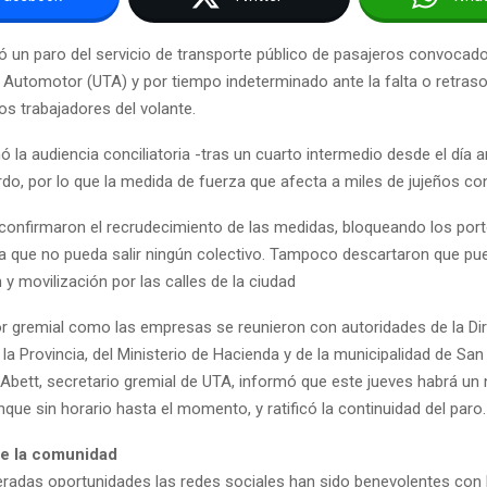
ió un paro del servicio de transporte público de pasajeros convocado
s Automotor (UTA) y por tiempo indeterminado ante la falta o retras
los trabajadores del volante.
 la audiencia conciliatoria -tras un cuarto intermedio desde el día a
do, por lo que la medida de fuerza que afecta a miles de jujeños con
confirmaron el recrudecimiento de las medidas, bloqueando los port
 que no pueda salir ningún colectivo. Tampoco descartaron que pu
y movilización por las calles de la ciudad
or gremial como las empresas se reunieron con autoridades de la Di
la Provincia, del Ministerio de Hacienda y de la municipalidad de San
s Abett, secretario gremial de UTA, informó que este jueves habrá un
que sin horario hasta el momento, y ratificó la continuidad del paro.
de la comunidad
iteradas oportunidades las redes sociales han sido benevolentes con 