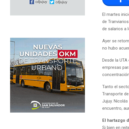
El martes inic
de Tranviario
de salarios a 
Ayer se retomó
no hubo acuer
Desde la UTA 
empresas para
concentración 
Tanto el sect
Transporte de 
Jujuy. Nicolá
encuentro, aun
El hartazgo 
Si bien en re