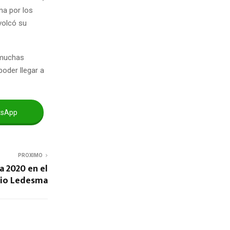
na por los
volcó su
e muchas
poder llegar a
tsApp
PROXIMO
a 2020 en el
nio Ledesma