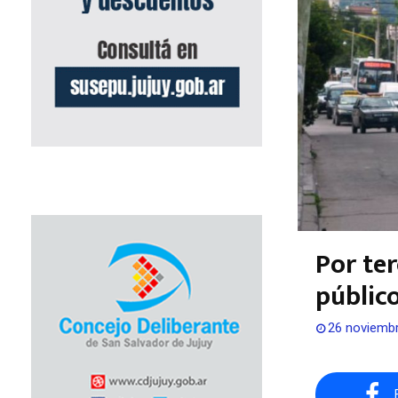
Por te
público
26 noviembr