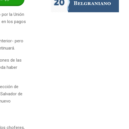
 por la Unión
o en los pagos
nterior- pero
tinuará.
ones de las
eda haber
rección de
 Salvador de
 nuevo
los choferes,