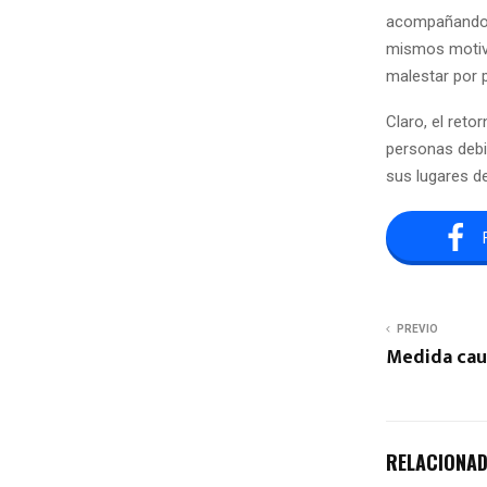
acompañando l
mismos motivo
malestar por 
Claro, el reto
personas debie
sus lugares d
PREVIO
Medida cau
RELACIONA