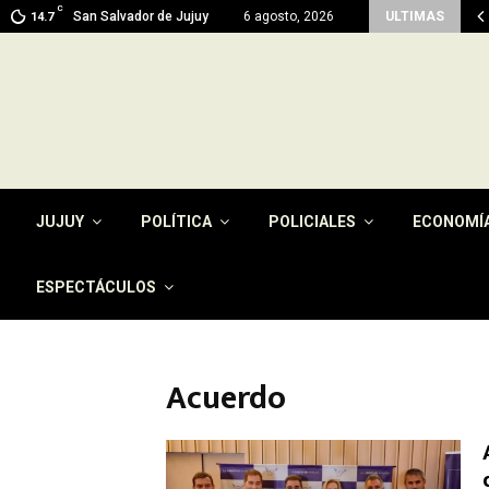
C
men del pago de la tasa por…
San Salvador de Jujuy
6 agosto, 2026
ULTIMAS
14.7
JUJUY
POLÍTICA
POLICIALES
ECONOMÍ
ESPECTÁCULOS
Acuerdo