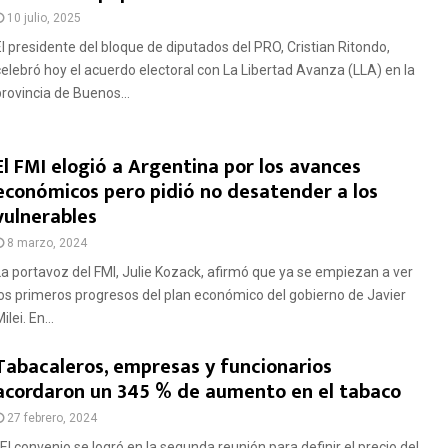
10 julio, 2025
El presidente del bloque de diputados del PRO, Cristian Ritondo,
celebró hoy el acuerdo electoral con La Libertad Avanza (LLA) en la
provincia de Buenos...
El FMI elogió a Argentina por los avances
económicos pero pidió no desatender a los
vulnerables
8 marzo, 2024
La portavoz del FMI, Julie Kozack, afirmó que ya se empiezan a ver
los primeros progresos del plan económico del gobierno de Javier
ilei. En...
Tabacaleros, empresas y funcionarios
acordaron un 345 % de aumento en el tabaco
27 febrero, 2024
El convenio se logró en la segunda reunión para definir el precio del