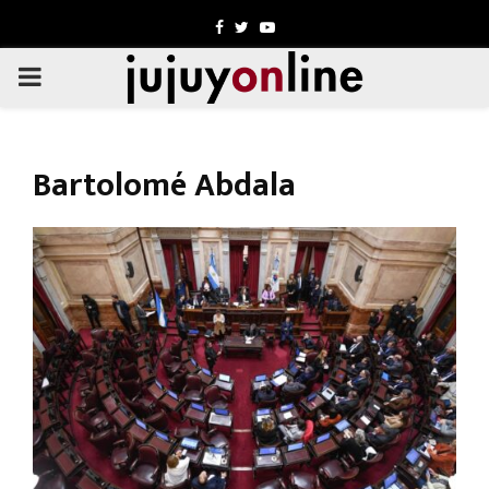
Facebook
Twitter
Youtube
PRIMARY
MENU
Bartolomé Abdala