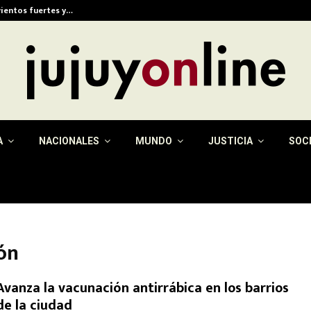
vientos fuertes y…
Eximen del pago de la 
A
NACIONALES
MUNDO
JUSTICIA
SOC
ón
Avanza la vacunación antirrábica en los barrios
de la ciudad