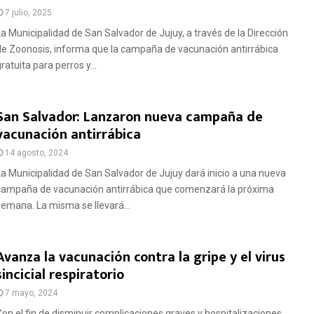
7 julio, 2025
La Municipalidad de San Salvador de Jujuy, a través de la Dirección
de Zoonosis, informa que la campaña de vacunación antirrábica
ratuita para perros y...
San Salvador: Lanzaron nueva campaña de
vacunación antirrábica
14 agosto, 2024
La Municipalidad de San Salvador de Jujuy dará inicio a una nueva
campaña de vacunación antirrábica que comenzará la próxima
semana. La misma se llevará...
Avanza la vacunación contra la gripe y el virus
sincicial respiratorio
7 mayo, 2024
Con el fin de disminuir complicaciones graves y hospitalizaciones