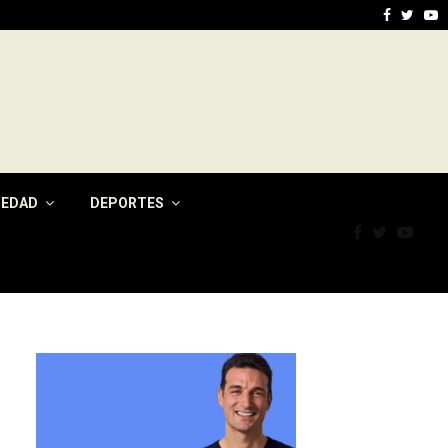
tasa por…
Jujuy present
Faceboo
Twitt
Y
IEDAD
DEPORTES