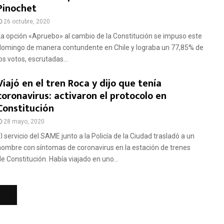
Pinochet
26 octubre, 2020
La opción «Apruebo» al cambio de la Constitución se impuso este
domingo de manera contundente en Chile y lograba un 77,85% de
os votos, escrutadas...
Viajó en el tren Roca y dijo que tenía
coronavirus: activaron el protocolo en
Constitución
28 mayo, 2020
l servicio del SAME​ junto a la Policía de la Ciudad trasladó a un
hombre con síntomas de coronavirus en la estación de trenes
de Constitución. Había viajado en uno...