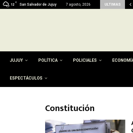
C
en del pago de la tasa por…
San Salvador de Jujuy
7 agosto, 2026
ULTIMAS
12
JUJUY
POLÍTICA
POLICIALES
ECONOMÍ
ESPECTÁCULOS
Constitución