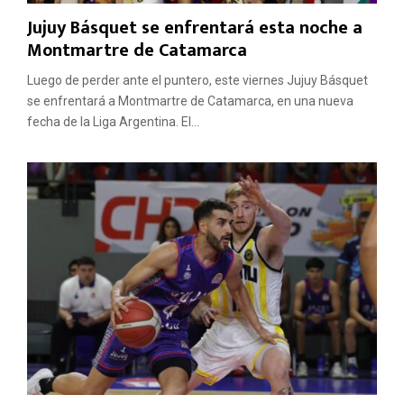
Jujuy Básquet se enfrentará esta noche a
Montmartre de Catamarca
Luego de perder ante el puntero, este viernes Jujuy Básquet
se enfrentará a Montmartre de Catamarca, en una nueva
fecha de la Liga Argentina. El...