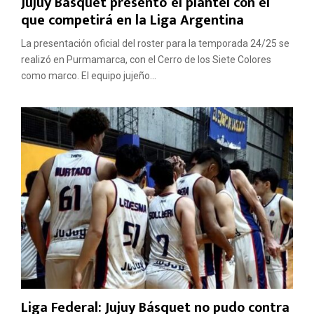
Jujuy Básquet presentó el plantel con el
que competirá en la Liga Argentina
La presentación oficial del roster para la temporada 24/25 se
realizó en Purmamarca, con el Cerro de los Siete Colores
como marco. El equipo jujeño...
Liga Federal: Jujuy Básquet no pudo contra