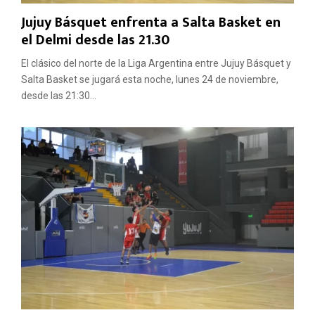
Jujuy Básquet enfrenta a Salta Basket en
el Delmi desde las 21.30
El clásico del norte de la Liga Argentina entre Jujuy Básquet y
Salta Basket se jugará esta noche, lunes 24 de noviembre,
desde las 21:30...