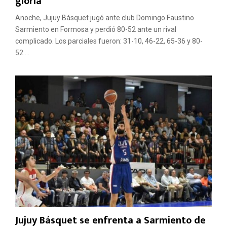
gloria
Anoche, Jujuy Básquet jugó ante club Domingo Faustino
Sarmiento en Formosa y perdió 80-52 ante un rival
complicado. Los parciales fueron: 31-10, 46-22, 65-36 y 80-
52....
Jujuy Básquet se enfrenta a Sarmiento de