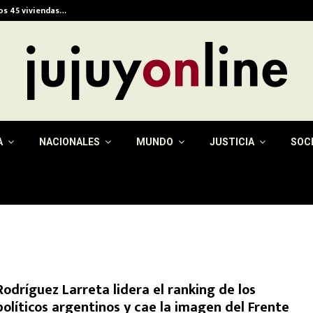
ios 45 viviendas…
Alerta meteorológica e
A
NACIONALES
MUNDO
JUSTICIA
SOC
Rodríguez Larreta lidera el ranking de los
políticos argentinos y cae la imagen del Frente