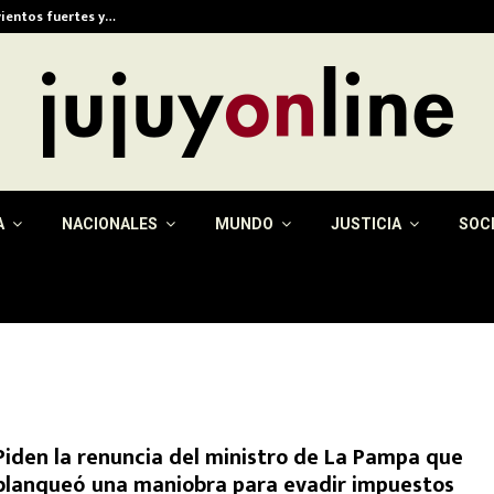
vientos fuertes y…
Eximen del pago de la 
A
NACIONALES
MUNDO
JUSTICIA
SOC
Piden la renuncia del ministro de La Pampa que
blanqueó una maniobra para evadir impuestos