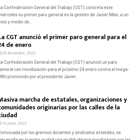
La Confederación General del Trabajo (CGT) concreta este
miércoles su primer paro general en la gestión de Javier Milei, a un
mes y medio de...
La CGT anunció el primer paro general para el
24 de enero
29 diciembre, 2023
La Confederación General del Trabajo (CGT) anunció un paro
general con movilización para el próximo 24 enero contra el mega-
DNU promovido por el presidente Javier...
Masiva marcha de estatales, organizaciones y
comunidades originarias por las calles de la
ciudad
16 junio, 2023
Convocada por los gremios docentes y sindicatos estatales, se
desarrolla en nuestra ciudad una multitudinaria movilización por las