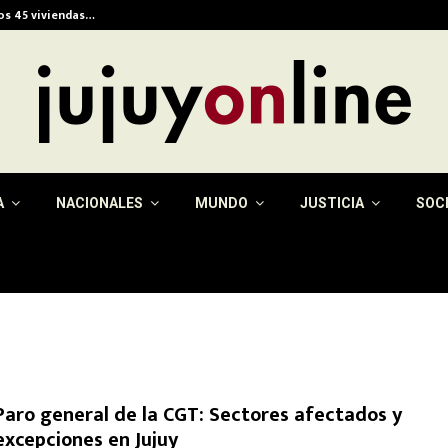
ios 45 viviendas…
Alerta meteorológica e
A
NACIONALES
MUNDO
JUSTICIA
SOC
Paro general de la CGT: Sectores afectados y
excepciones en Jujuy