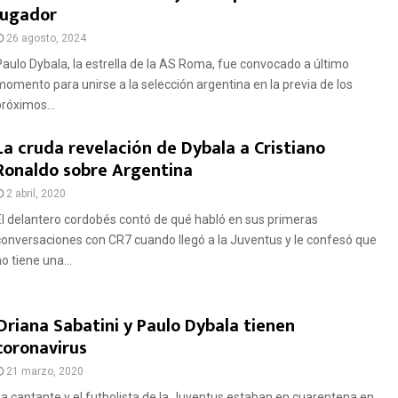
jugador
26 agosto, 2024
Paulo Dybala, la estrella de la AS Roma, fue convocado a último
momento para unirse a la selección argentina en la previa de los
próximos...
La cruda revelación de Dybala a Cristiano
Ronaldo sobre Argentina
2 abril, 2020
El delantero cordobés contó de qué habló en sus primeras
conversaciones con CR7 cuando llegó a la Juventus y le confesó que
o tiene una...
Oriana Sabatini y Paulo Dybala tienen
coronavirus
21 marzo, 2020
La cantante y el futbolista de la Juventus estaban en cuarentena en