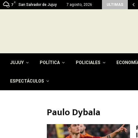
C
 reactiva con fondos propios 45 viviendas…
San Salvador de Jujuy
7 agosto, 2026
ULTIMAS
7
JUJUY
POLÍTICA
POLICIALES
ECONOMÍ
ESPECTÁCULOS
Paulo Dybala