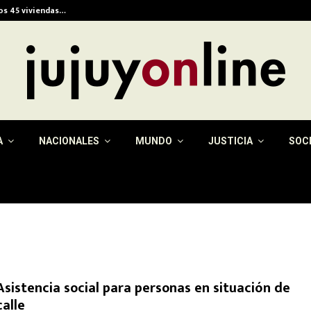
ios 45 viviendas…
Alerta meteorológica e
A
NACIONALES
MUNDO
JUSTICIA
SOC
Asistencia social para personas en situación de
calle