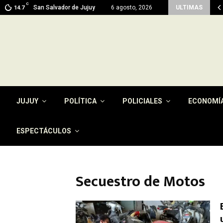
C
men del pago de la tasa por…
San Salvador de Jujuy
6 agosto, 2026
ULTIMAS
14.7
JUJUY
POLÍTICA
POLICIALES
ECONOMÍ
ESPECTÁCULOS
Secuestro de Motos