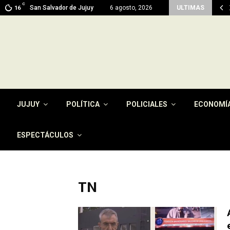
C
 en Jujuy: prevén máximas de 26…
San Salvador de Jujuy
6 agosto, 2026
ULTIMAS
16
JUJUY
POLÍTICA
POLICIALES
ECONOMÍ
ESPECTÁCULOS
TN