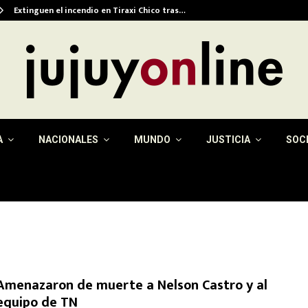
Extinguen el incendio en Tiraxi Chico tras…
A
NACIONALES
MUNDO
JUSTICIA
SOC
Amenazaron de muerte a Nelson Castro y al
equipo de TN