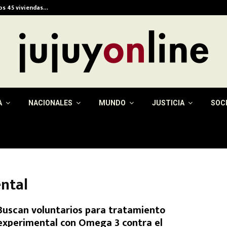
ios 45 viviendas…
Alerta meteorológica e
A
NACIONALES
MUNDO
JUSTICIA
SOC
ntal
Buscan voluntarios para tratamiento
experimental con Omega 3 contra el