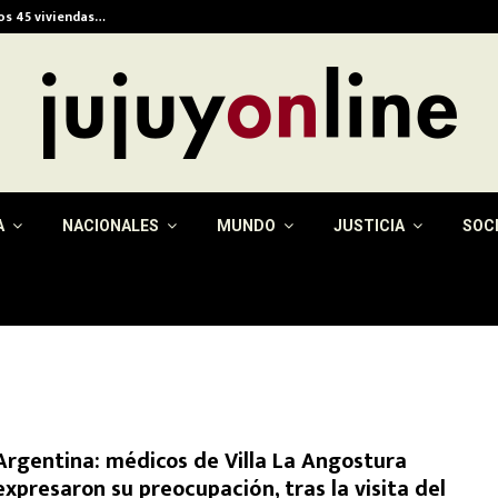
ios 45 viviendas…
Alerta meteorológica e
A
NACIONALES
MUNDO
JUSTICIA
SOC
Argentina: médicos de Villa La Angostura
expresaron su preocupación, tras la visita del