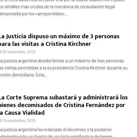
los detalles más crudos de la mecánica de recaudación ilegal
denunciada por los «arrepentidos»....
La Justicia dispuso un máximo de 3 personas
para las visitas a Cristina Kirchner
20 noviembre, 2025
La justicia argentina decidió limitar a un máximo de tres personas
las visitas permitidas a la ex presidenta Cristina Kirchner durante su
risión domiciliaria. Esta...
La Corte Suprema subastará y administrará los
bienes decomisados de Cristina Fernández por
la Causa Vialidad
19 noviembre, 2025
La justicia argentina ha ordenado el decomiso y la posterior
administración y subasta de una lista significativa de bienes