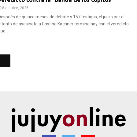
veredicto contra la “banda de los copitos”
8 octubre, 2025
Después de quince meses de debate y 157 testigos, el juicio por el
intento de asesinato a Cristina Kirchner termina hoy con el veredicto
ue...