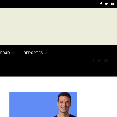
n Jujuy: vientos fuertes y…
Eximen del pa
Faceboo
Twitt
Y
IEDAD
DEPORTES