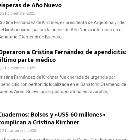
vísperas de Año Nuevo
31 diciembre, 2025
Cristina Fernández de Kirchner, ex presidenta de Argentina y líder
del kirchnerismo, pasará la noche de Año Nuevo internada en el
Sanatorio Otamendi de Buenos...
Operaron a Cristina Fernández de apendicitis:
último parte médico
21 diciembre, 2025
Cristina Fernández de Kirchner fue operada de urgencia por
apendicitis con peritonitis localizada en el Sanatorio Otamendi de
Buenos Aires. Su evolución postoperatoria es favorable,...
Cuadernos: Bolsos y «US$ 60 millones»
complican a Cristina Kirchner
21 noviembre, 2025
La tercera audiencia del juicio oral por la Causa Cuadernos expuso