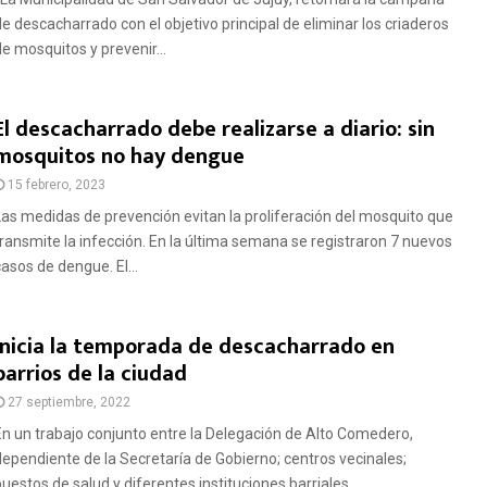
de descacharrado con el objetivo principal de eliminar los criaderos
de mosquitos y prevenir...
El descacharrado debe realizarse a diario: sin
mosquitos no hay dengue
15 febrero, 2023
Las medidas de prevención evitan la proliferación del mosquito que
transmite la infección. En la última semana se registraron 7 nuevos
casos de dengue. El...
Inicia la temporada de descacharrado en
barrios de la ciudad
27 septiembre, 2022
En un trabajo conjunto entre la Delegación de Alto Comedero,
dependiente de la Secretaría de Gobierno; centros vecinales;
uestos de salud y diferentes instituciones barriales...