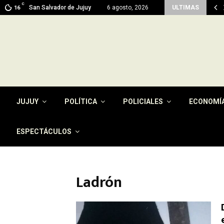
C
 en Jujuy: prevén máximas de 26…
San Salvador de Jujuy
6 agosto, 2026
ULTIMAS
16
JUJUY
POLÍTICA
POLICIALES
ECONOMÍ
ESPECTÁCULOS
Ladrón