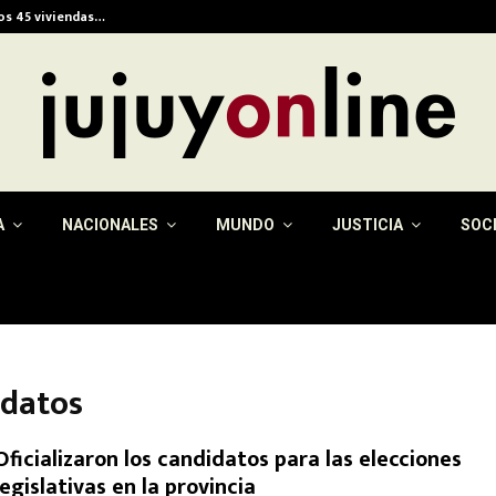
ios 45 viviendas…
Alerta meteorológica e
A
NACIONALES
MUNDO
JUSTICIA
SOC
idatos
Oficializaron los candidatos para las elecciones
legislativas en la provincia